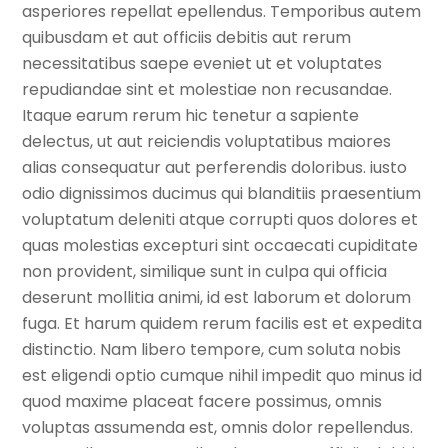
asperiores repellat epellendus. Temporibus autem
quibusdam et aut officiis debitis aut rerum
necessitatibus saepe eveniet ut et voluptates
repudiandae sint et molestiae non recusandae.
Itaque earum rerum hic tenetur a sapiente
delectus, ut aut reiciendis voluptatibus maiores
alias consequatur aut perferendis doloribus. iusto
odio dignissimos ducimus qui blanditiis praesentium
voluptatum deleniti atque corrupti quos dolores et
quas molestias excepturi sint occaecati cupiditate
non provident, similique sunt in culpa qui officia
deserunt mollitia animi, id est laborum et dolorum
fuga. Et harum quidem rerum facilis est et expedita
distinctio. Nam libero tempore, cum soluta nobis
est eligendi optio cumque nihil impedit quo minus id
quod maxime placeat facere possimus, omnis
voluptas assumenda est, omnis dolor repellendus.