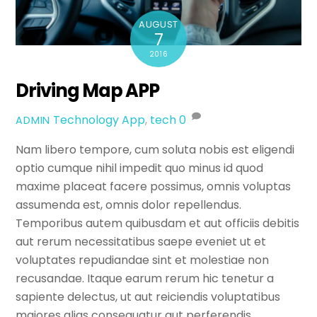
AUGUST
7
2016
Driving Map APP
Technology
App
,
tech
0
ADMIN
Nam libero tempore, cum soluta nobis est eligendi
optio cumque nihil impedit quo minus id quod
maxime placeat facere possimus, omnis voluptas
assumenda est, omnis dolor repellendus.
Temporibus autem quibusdam et aut officiis debitis
aut rerum necessitatibus saepe eveniet ut et
voluptates repudiandae sint et molestiae non
recusandae. Itaque earum rerum hic tenetur a
sapiente delectus, ut aut reiciendis voluptatibus
maiores alias consequatur aut perferendis